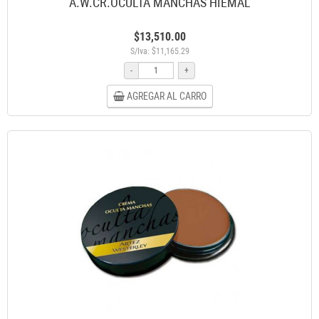
A.W.CR.OCULTA MANCHAS HIEMAL
$13,510.00
S/Iva: $11,165.29
-
+
AGREGAR AL CARRO