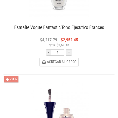
Esmalte Vogue Fantastic Tono Ejecutivo Frances
$4,217.79
$2,952.45
S/Iva: $2,440.04
-
+
AGREGAR AL CARRO
-30 %