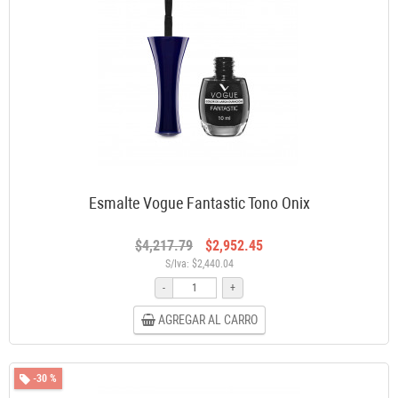
Esmalte Vogue Fantastic Tono Onix
$4,217.79
$2,952.45
S/Iva: $2,440.04
-
+
AGREGAR AL CARRO
-30 %