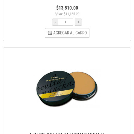
$13,510.00
S/Iva: $11,165.29
-
+
AGREGAR AL CARRO