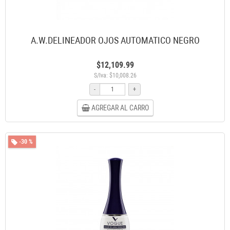
A.W.DELINEADOR OJOS AUTOMATICO NEGRO
$12,109.99
S/Iva: $10,008.26
-
+
AGREGAR AL CARRO
-30 %