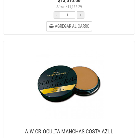
$13,510.00
S/Iva: $11,165.29
-
+
AGREGAR AL CARRO
A.W.CR.OCULTA MANCHAS COSTA AZUL