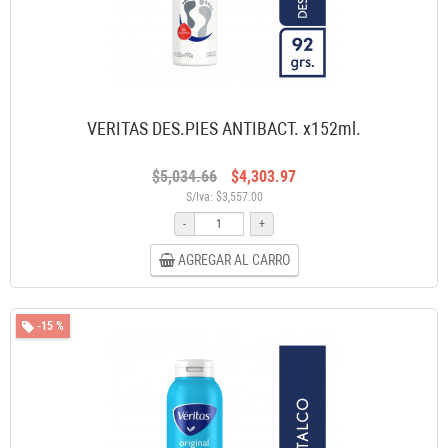
VERITAS DES.PIES ANTIBACT. x152ml.
$5,034.66
$4,303.97
S/Iva: $3,557.00
-
+
AGREGAR AL CARRO
-15 %