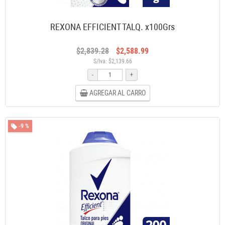
REXONA EFFICIENT TALQ. x100Grs
$2,839.28
$2,588.99
S/Iva: $2,139.66
-
+
AGREGAR AL CARRO
-9 %