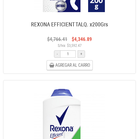
REXONA EFFICIENT TALQ. x200Grs
$4,766.41
$4,346.89
S/Iva: $3,592.47
-
+
AGREGAR AL CARRO