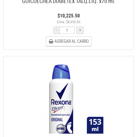
GOICOECHEA DIABETEX TALQ.LIQ. x70 ml.
$10,225.50
S/Iva: $8,450.83
-
+
AGREGAR AL CARRO