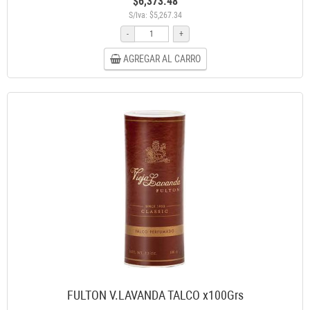
$6,373.48
S/Iva: $5,267.34
-
+
AGREGAR AL CARRO
FULTON V.LAVANDA TALCO x100Grs