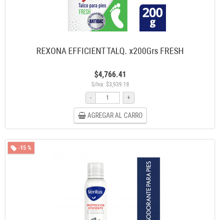
REXONA EFFICIENT TALQ. x200Grs FRESH
$4,766.41
S/Iva: $3,939.18
-
+
AGREGAR AL CARRO
-15 %