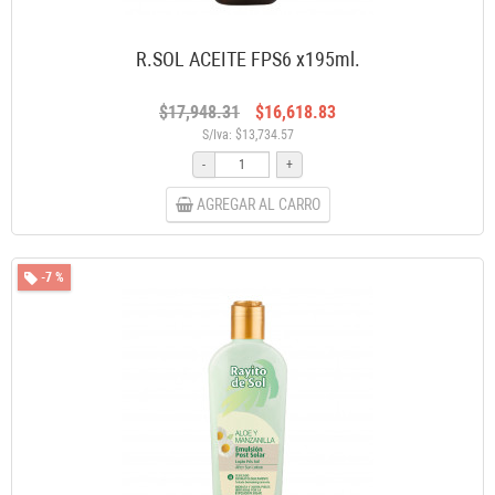
R.SOL ACEITE FPS6 x195ml.
$17,948.31
$16,618.83
S/Iva: $13,734.57
-
+
AGREGAR AL CARRO
-7 %