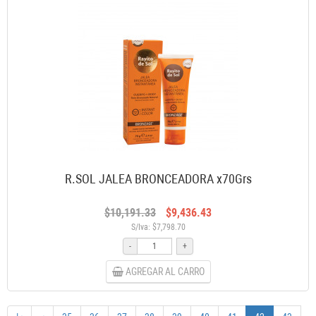
R.SOL JALEA BRONCEADORA x70Grs
$10,191.33
$9,436.43
S/Iva: $7,798.70
-
+
AGREGAR AL CARRO