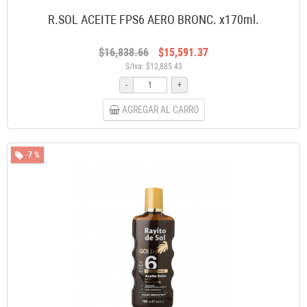
R.SOL ACEITE FPS6 AERO BRONC. x170ml.
$16,838.66
$15,591.37
S/Iva: $12,885.43
-
+
AGREGAR AL CARRO
-7 %