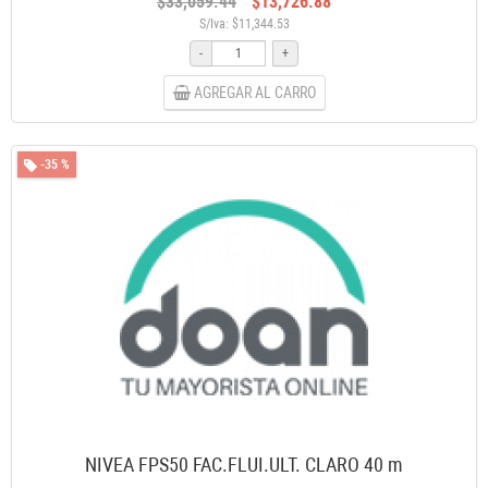
$33,059.44
$13,726.88
S/Iva: $11,344.53
-
+
AGREGAR AL CARRO
-35 %
NIVEA FPS50 FAC.FLUI.ULT. CLARO 40 m