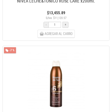
NIVEA LECHE&TONICO ROSE CARE x200ml.
$13,455.89
S/Iva: $11,120.57
-
+
AGREGAR AL CARRO
-7 %