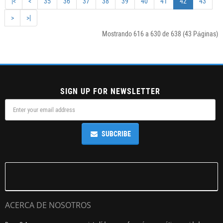
|<
<
35
36
37
38
39
40
41
42
43
>
>|
Mostrando 616 a 630 de 638 (43 Páginas)
SIGN UP FOR NEWSLETTER
SUBCRIBE
ACERCA DE NOSOTROS