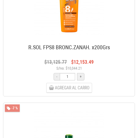
R.SOL FPS8 BRONC.ZANAH. x200Grs
$13,125.77
$12,153.49
S/Iva: $10,044.21
-
+
AGREGAR AL CARRO
-7 %