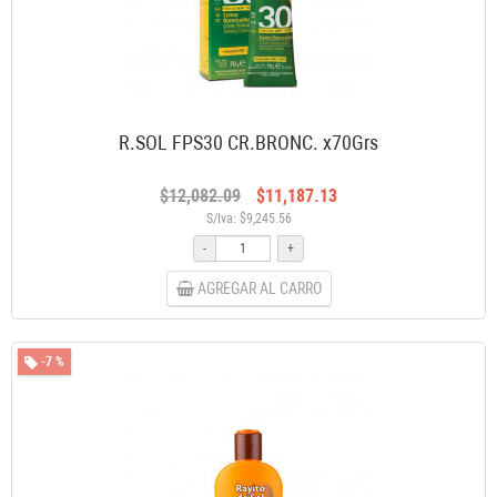
R.SOL FPS30 CR.BRONC. x70Grs
$12,082.09
$11,187.13
S/Iva: $9,245.56
-
+
AGREGAR AL CARRO
-7 %