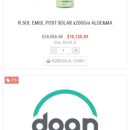
R.SOL EMUL.POST SOLAR x200Grs ALOE&MA
$10,950.00
$10,138.89
S/Iva: $8,379.25
-
+
AGREGAR AL CARRO
-7 %