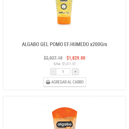
ALGABO GEL POMO EF.HUMEDO x200Grs
$2,027.10
$1,829.00
S/Iva: $1,511.57
-
+
AGREGAR AL CARRO