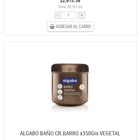
$2,615.58
S/Iva: $2,161.64
-
+
AGREGAR AL CARRO
ALGABO BAÑO CR.BARRO x350Grs VEGETAL