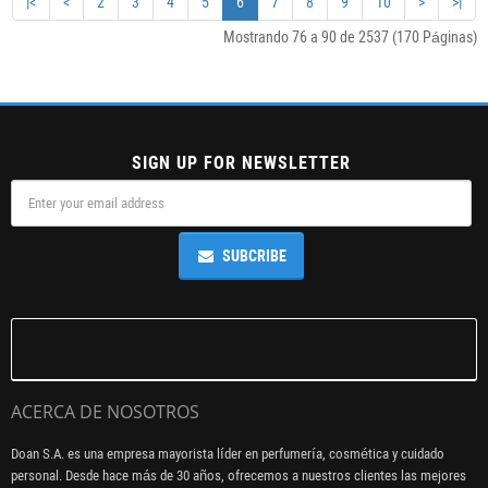
|<
<
2
3
4
5
6
7
8
9
10
>
>|
Mostrando 76 a 90 de 2537 (170 Páginas)
SIGN UP FOR NEWSLETTER
SUBCRIBE
ACERCA DE NOSOTROS
Doan S.A. es una empresa mayorista líder en perfumería, cosmética y cuidado
personal. Desde hace más de 30 años, ofrecemos a nuestros clientes las mejores