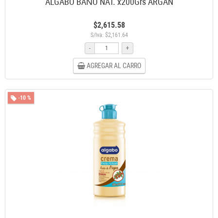
ALGABO BAÑO NAT. x200Grs ARGAN
$2,615.58
S/Iva: $2,161.64
-
+
AGREGAR AL CARRO
-10 %