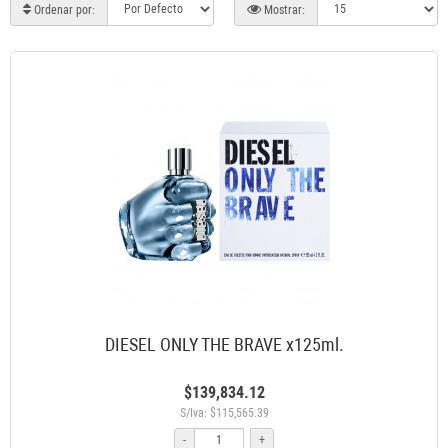
Ordenar por:
Mostrar:
DIESEL ONLY THE BRAVE x125ml.
$139,834.12
S/Iva: $115,565.39
-
+