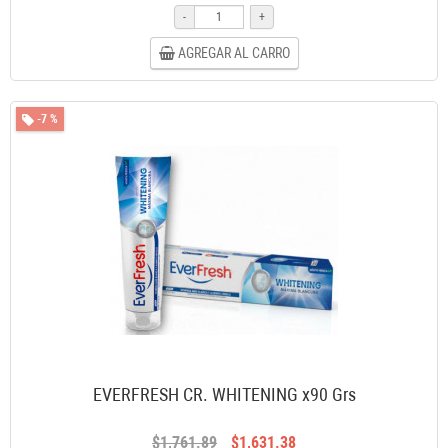
-
+
AGREGAR AL CARRO
-7 %
EVERFRESH CR. WHITENING x90 Grs
$1,761.89
$1,631.38