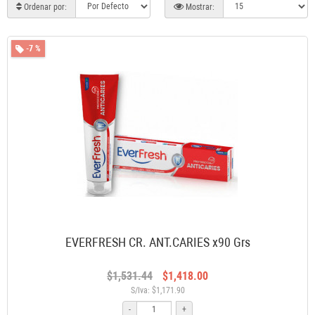
Ordenar por:
Mostrar:
-7 %
EVERFRESH CR. ANT.CARIES x90 Grs
$1,531.44
$1,418.00
S/Iva: $1,171.90
-
+