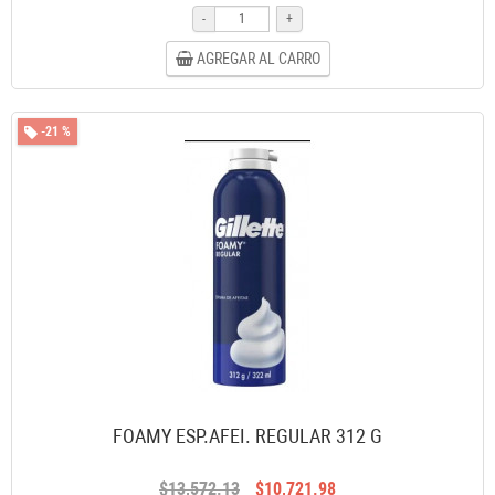
-
+
AGREGAR AL CARRO
-21 %
FOAMY ESP.AFEI. REGULAR 312 G
$13,572.13
$10,721.98