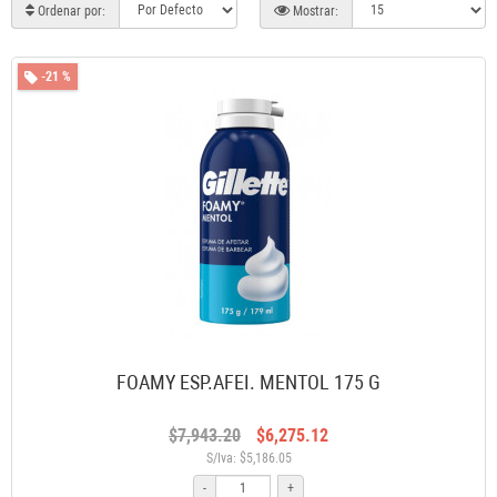
Ordenar por:
Mostrar:
-21 %
FOAMY ESP.AFEI. MENTOL 175 G
$7,943.20
$6,275.12
S/Iva: $5,186.05
-
+