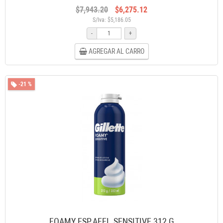
$7,943.20
$6,275.12
S/Iva: $5,186.05
-
+
AGREGAR AL CARRO
-21 %
FOAMY ESP.AFEI. SENSITIVE 312 G