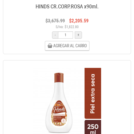
HINDS CR.CORP.ROSA x90ml.
$3,675.99
$2,205.59
S/Iva: $1,822.80
-
+
AGREGAR AL CARRO