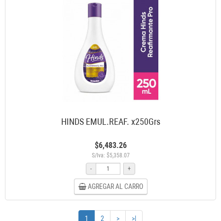
HINDS EMUL.REAF. x250Grs
$6,483.26
S/Iva: $5,358.07
-
+
AGREGAR AL CARRO
1
2
>
>|