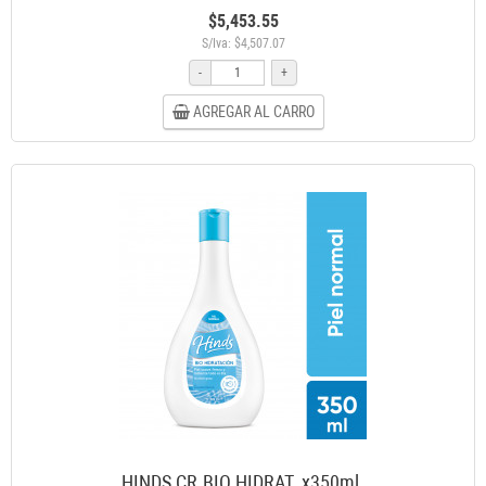
$5,453.55
S/Iva: $4,507.07
-
+
AGREGAR AL CARRO
HINDS CR.BIO HIDRAT. x350ml.