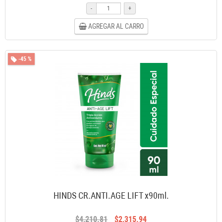
-
+
AGREGAR AL CARRO
-45 %
HINDS CR.ANTI.AGE LIFT x90ml.
$4,210.81
$2,315.94