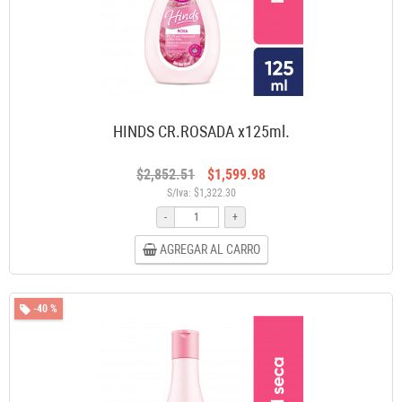
HINDS CR.ROSADA x125ml.
$2,852.51
$1,599.98
S/Iva: $1,322.30
-
+
AGREGAR AL CARRO
-40 %