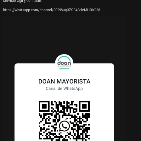
servicio ágil y confiable.
https://whatsapp.com/channel/0029Vag3ZSB4CrfcMi1XK938