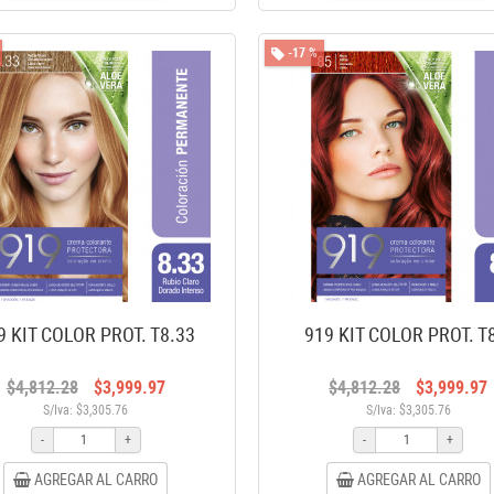
-17 %
9 KIT COLOR PROT. T8.33
919 KIT COLOR PROT. T
$4,812.28
$3,999.97
$4,812.28
$3,999.97
S/Iva: $3,305.76
S/Iva: $3,305.76
-
+
-
+
AGREGAR AL CARRO
AGREGAR AL CARRO