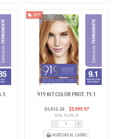
-17 %
8.5
919 KIT COLOR PROT. T9.1
$4,812.28
$3,999.97
S/Iva: $3,305.76
-
+
AGREGAR AL CARRO