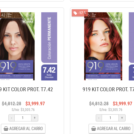
-17 %
9 KIT COLOR PROT. T7.42
919 KIT COLOR PROT. T
$4,812.28
$3,999.97
$4,812.28
$3,999.97
S/Iva: $3,305.76
S/Iva: $3,305.76
-
+
-
+
AGREGAR AL CARRO
AGREGAR AL CARRO