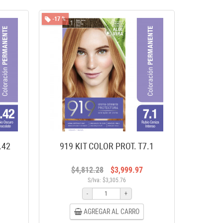
-17 %
.42
919 KIT COLOR PROT. T7.1
$4,812.28
$3,999.97
S/Iva: $3,305.76
-
+
AGREGAR AL CARRO