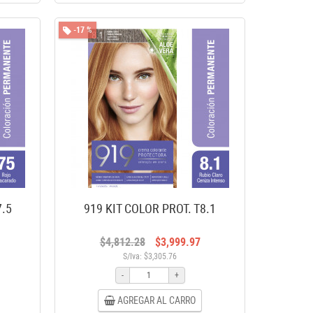
-17 %
7.5
919 KIT COLOR PROT. T8.1
$4,812.28
$3,999.97
S/Iva: $3,305.76
-
+
AGREGAR AL CARRO