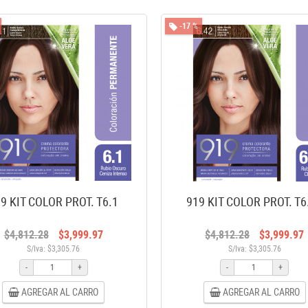
-17 %
9 KIT COLOR PROT. T6.1
919 KIT COLOR PROT. T6
$4,812.28
$3,999.97
$4,812.28
$3,999.97
S/Iva: $3,305.76
S/Iva: $3,305.76
-
+
-
+
AGREGAR AL CARRO
AGREGAR AL CARRO