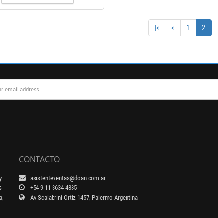
|<
<
1
2
CONTACTO
y
asistenteventas@doan.com.ar
s
+54 9 11 3634-4885
a,
Av Scalabrini Ortiz 1457, Palermo Argentina