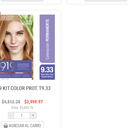
9 KIT COLOR PROT. T9.33
$4,812.28
$3,999.97
S/Iva: $3,305.76
-
+
AGREGAR AL CARRO