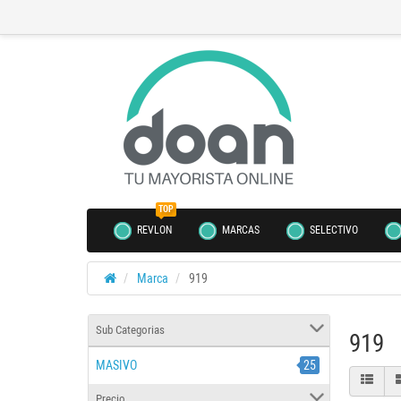
TOP
REVLON
MARCAS
SELECTIVO
Marca
919
Sub Categorias
919
MASIVO
25
Precio