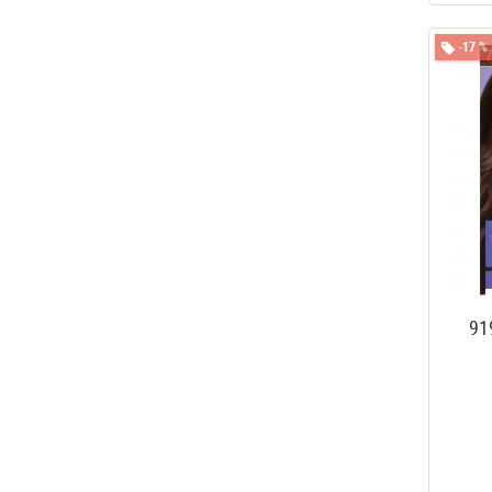
1
T.9
1
T10.1
-17 %
1
T4.6
1
T5.1
1
T5.42
1
T6.1
1
T6.42
1
T7.1
1
T7.42
1
T7.5
91
1
T8.1
1
T8.33
1
T8.5
1
T9.1
1
T9.33