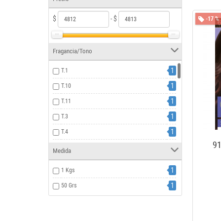
$
- $
-17 %
Fragancia/Tono
1
T.1
1
T.10
1
T.11
1
T.3
1
T.4
91
1
T.5
Medida
1
T.6
1
1 Kgs
1
T.7
1
50 Grs
1
T.7.33
1
T.8