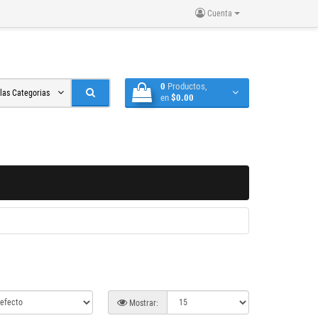
Cuenta
0
Productos,
 las Categorias
en
$0.00
Mostrar: