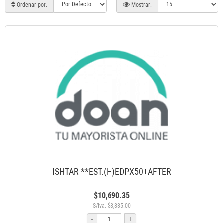
Ordenar por:
Mostrar:
ISHTAR **EST.(H)EDPX50+AFTER
$10,690.35
S/Iva: $8,835.00
-
+