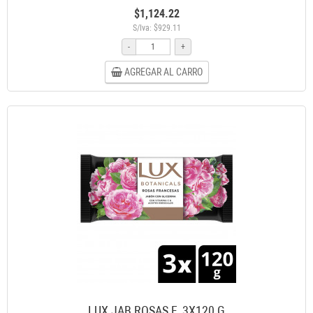
$1,124.22
S/Iva: $929.11
-
+
AGREGAR AL CARRO
LUX JAB ROSAS F. 3X120 G