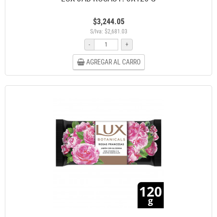
$3,244.05
S/Iva: $2,681.03
-
+
AGREGAR AL CARRO