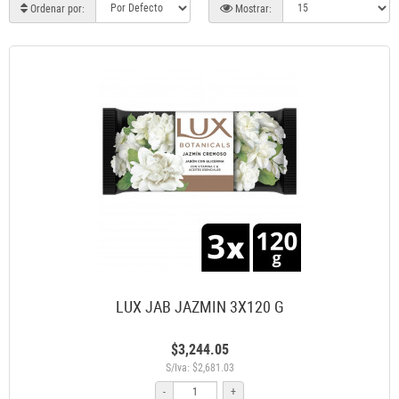
Ordenar por:
Mostrar:
LUX JAB JAZMIN 3X120 G
$3,244.05
S/Iva: $2,681.03
-
+