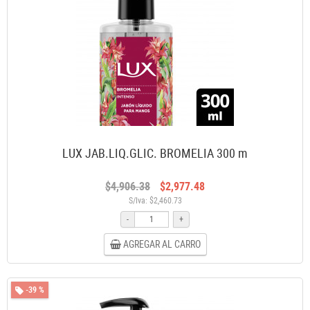
LUX JAB.LIQ.GLIC. BROMELIA 300 m
$4,906.38
$2,977.48
S/Iva: $2,460.73
-
+
AGREGAR AL CARRO
-39 %