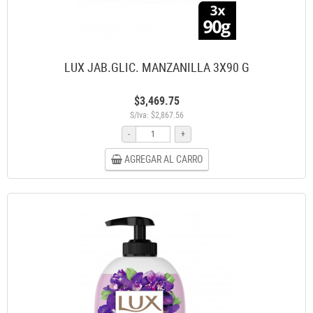
LUX JAB.GLIC. MANZANILLA 3X90 G
$3,469.75
S/Iva: $2,867.56
-
+
AGREGAR AL CARRO