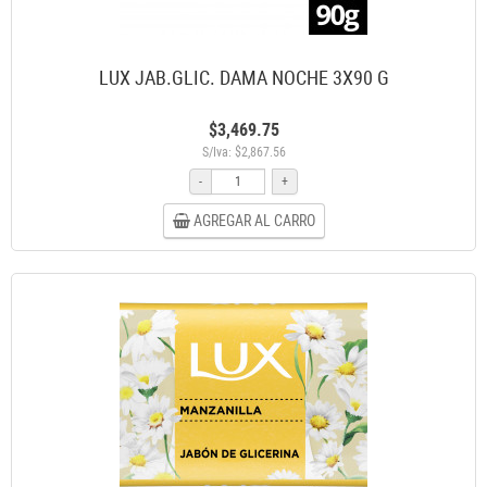
LUX JAB.GLIC. DAMA NOCHE 3X90 G
$3,469.75
S/Iva: $2,867.56
-
+
AGREGAR AL CARRO