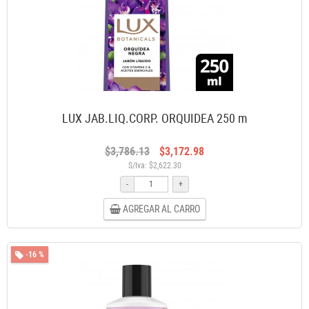
LUX JAB.LIQ.CORP. ORQUIDEA 250 m
$3,786.13
$3,172.98
S/Iva: $2,622.30
-
+
AGREGAR AL CARRO
-16 %