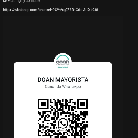
servicio ágil y confiable.
https://whatsapp.com/channel/0029Vag3ZSB4CrfcMi1XK938