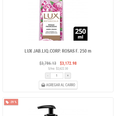
LUX JAB.LIQ.CORP. ROSAS F. 250 m
$3,786.13
$3,172.98
S/Iva: $2,622.30
-
+
AGREGAR AL CARRO
-39 %