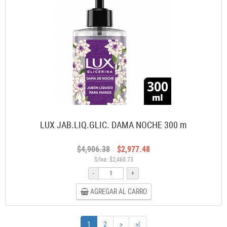
LUX JAB.LIQ.GLIC. DAMA NOCHE 300 m
$4,906.38
$2,977.48
S/Iva: $2,460.73
-
+
AGREGAR AL CARRO
1
2
>
>|