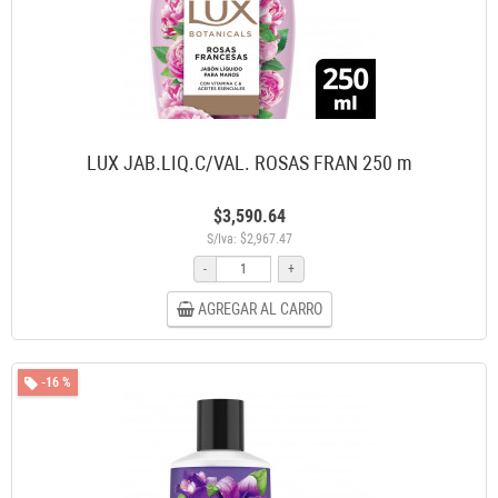
LUX JAB.LIQ.C/VAL. ROSAS FRAN 250 m
$3,590.64
S/Iva: $2,967.47
-
+
AGREGAR AL CARRO
-16 %