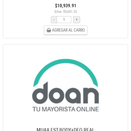
$10,939.91
S/Iva: $9,041.25
-
+
AGREGAR AL CARRO
MUAA EST.BODY+DEO REAL