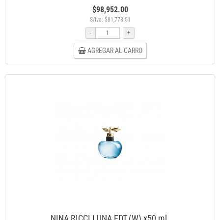
$98,952.00
S/Iva: $81,778.51
-
+
AGREGAR AL CARRO
NINA RICCI LUNA EDT (W) x50 ml.