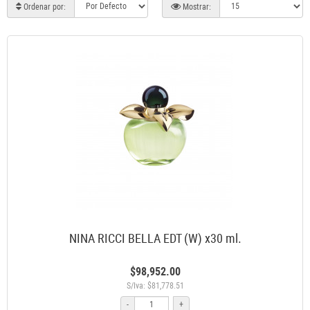
Ordenar por:
Mostrar:
NINA RICCI BELLA EDT (W) x30 ml.
$98,952.00
S/Iva: $81,778.51
-
+