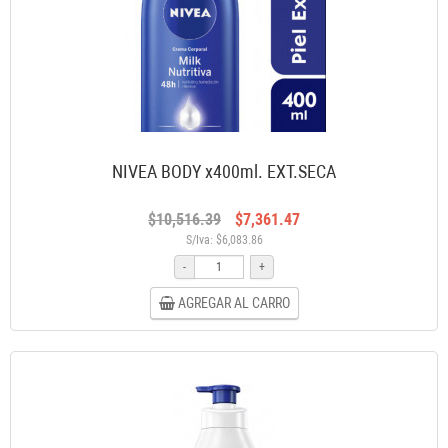
NIVEA BODY x400ml. EXT.SECA
$10,516.39
$7,361.47
S/Iva: $6,083.86
-
+
AGREGAR AL CARRO