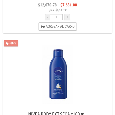
$12,070.78
$7,681.00
S/Iva: $6,347.93
-
+
AGREGAR AL CARRO
-30 %
NIVEA BODY EXT.SECA x100 ml.