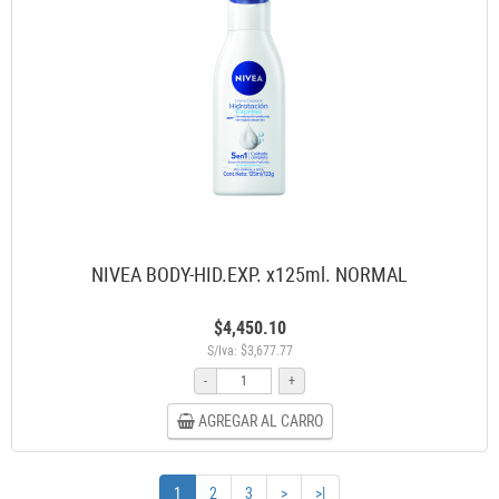
NIVEA BODY-HID.EXP. x125ml. NORMAL
$4,450.10
S/Iva: $3,677.77
-
+
AGREGAR AL CARRO
1
2
3
>
>|