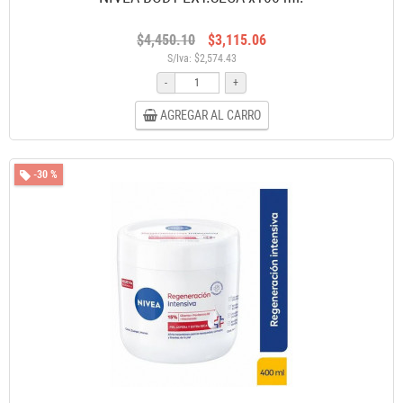
$4,450.10
$3,115.06
S/Iva: $2,574.43
-
+
AGREGAR AL CARRO
-30 %