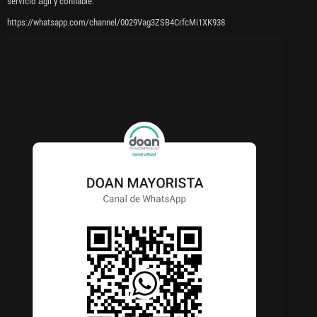
servicio ágil y confiable.
https://whatsapp.com/channel/0029Vag3ZSB4CrfcMi1XK938