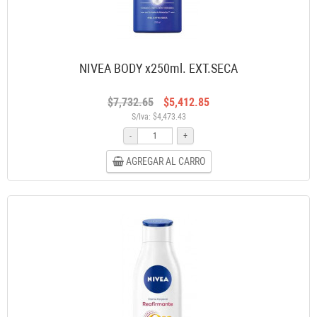
NIVEA BODY x250ml. EXT.SECA
$7,732.65
$5,412.85
S/Iva: $4,473.43
-
+
AGREGAR AL CARRO