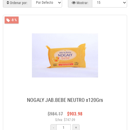
Ordenar por:
Mostrar:
-8 %
NOGALY JAB.BEBE NEUTRO x120Grs
$984.17
$903.98
S/Iva: $747.09
-
+