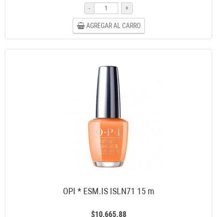
-
+
AGREGAR AL CARRO
OPI * ESM.IS ISLN71 15 m
$10,665.88