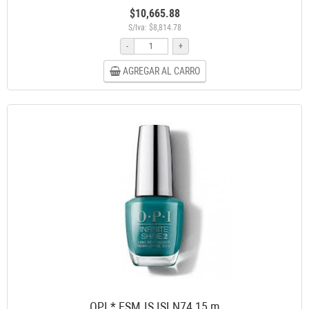
$10,665.88
S/Iva: $8,814.78
-
+
AGREGAR AL CARRO
OPI * ESM.IS ISLN74 15 m