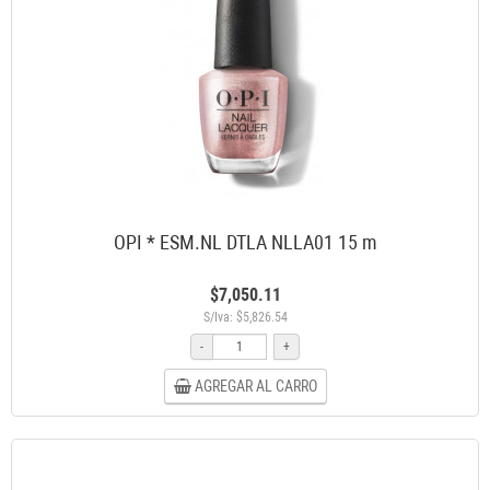
OPI * ESM.NL DTLA NLLA01 15 m
$7,050.11
S/Iva: $5,826.54
-
+
AGREGAR AL CARRO