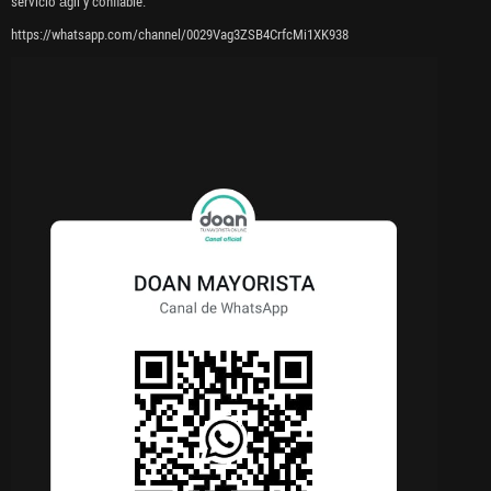
servicio ágil y confiable.
https://whatsapp.com/channel/0029Vag3ZSB4CrfcMi1XK938