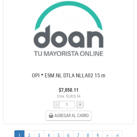
OPI * ESM.NL DTLA NLLA02 15 m
$7,050.11
S/Iva: $5,826.54
-
+
AGREGAR AL CARRO
1
2
3
4
5
6
7
8
9
>
>|