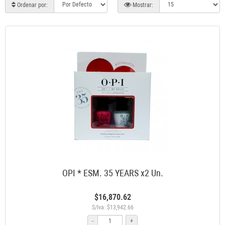
Ordenar por:
Mostrar:
OPI * ESM. 35 YEARS x2 Un.
$16,870.62
S/Iva: $13,942.66
-
+