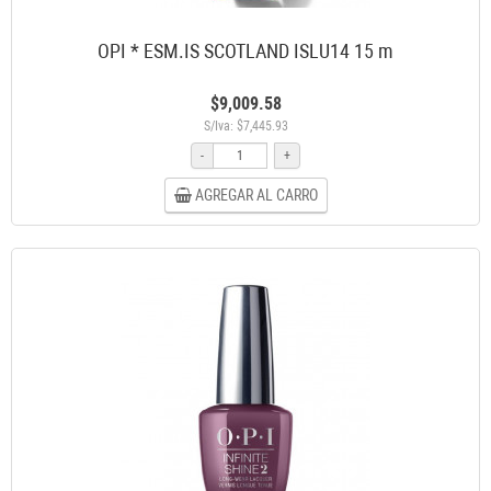
OPI * ESM.IS SCOTLAND ISLU14 15 m
$9,009.58
S/Iva: $7,445.93
-
+
AGREGAR AL CARRO