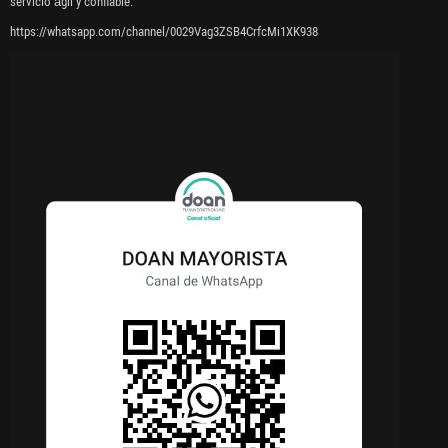
servicio ágil y confiable.
https://whatsapp.com/channel/0029Vag3ZSB4CrfcMi1XK938