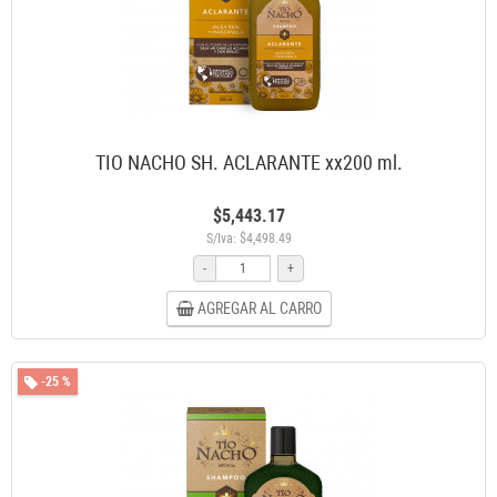
TIO NACHO SH. ACLARANTE xx200 ml.
$5,443.17
S/Iva: $4,498.49
-
+
AGREGAR AL CARRO
-25 %