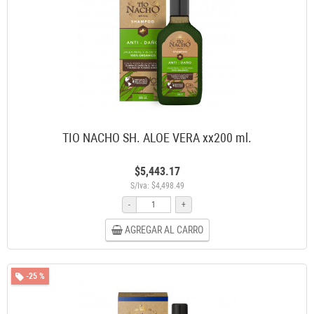
TIO NACHO SH. ALOE VERA xx200 ml.
$5,443.17
S/Iva: $4,498.49
-
+
AGREGAR AL CARRO
-25 %