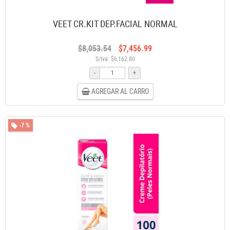
VEET CR.KIT DEP.FACIAL NORMAL
$8,053.54
$7,456.99
S/Iva: $6,162.80
-
+
AGREGAR AL CARRO
-7 %