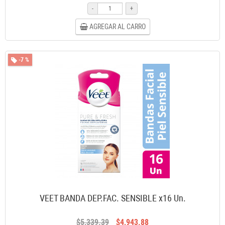
-
+
AGREGAR AL CARRO
-7 %
VEET BANDA DEP.FAC. SENSIBLE x16 Un.
$5,339.39
$4,943.88