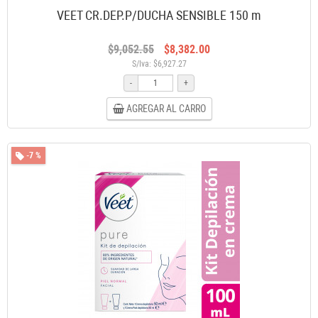
VEET CR.DEP.P/DUCHA SENSIBLE 150 m
$9,052.55
$8,382.00
S/Iva: $6,927.27
-
+
AGREGAR AL CARRO
-7 %