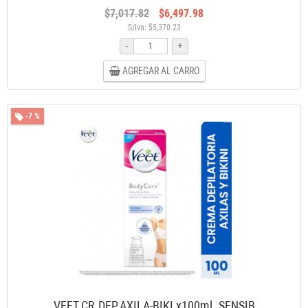
$7,017.82
$6,497.98
S/Iva: $5,370.23
-
+
AGREGAR AL CARRO
-7 %
VEET CR.DEP.AXILA-BIKI x100ml. SENSIB