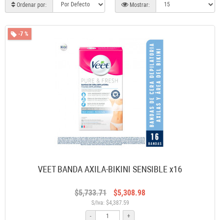
Ordenar por:
Mostrar:
-7 %
VEET BANDA AXILA-BIKINI SENSIBLE x16
$5,733.71
$5,308.98
S/Iva: $4,387.59
-
+