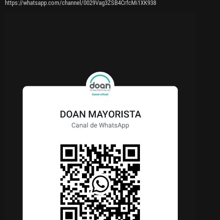
https://whatsapp.com/channel/0029Vag3ZSB4CrfcMi1XK938