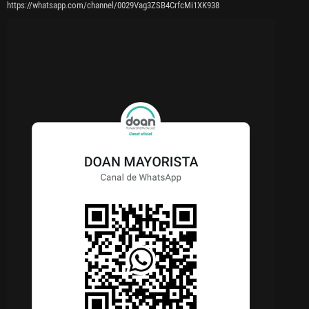
https://whatsapp.com/channel/0029Vag3ZSB4CrfcMi1XK938