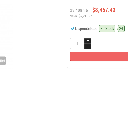
$8,467.42
$9,408.26
S/Iva: $6,997.87
Disponibilidad:
En Stock
24