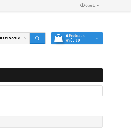
Cuenta
0
Productos,
 las Categorias
en
$0.00