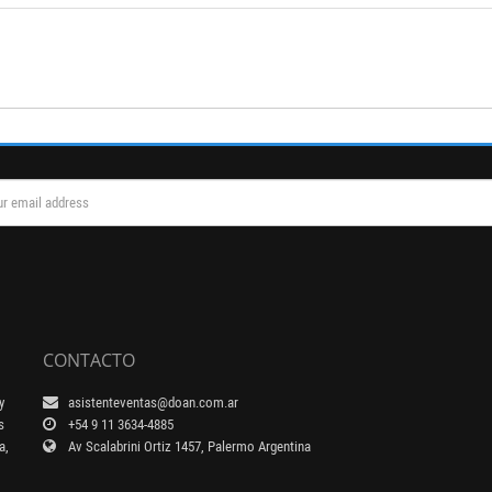
CONTACTO
y
asistenteventas@doan.com.ar
s
+54 9 11 3634-4885
a,
Av Scalabrini Ortiz 1457, Palermo Argentina