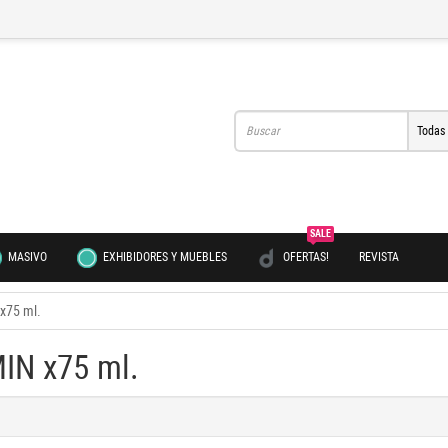
Todas
SALE
MASIVO
EXHIBIDORES Y MUEBLES
OFERTAS!
REVISTA
x75 ml.
IN x75 ml.