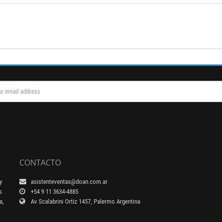
CONTACTO
y
asistenteventas@doan.com.ar
s
+54 9 11 3634-4885
a,
Av Scalabrini Ortiz 1457, Palermo Argentina