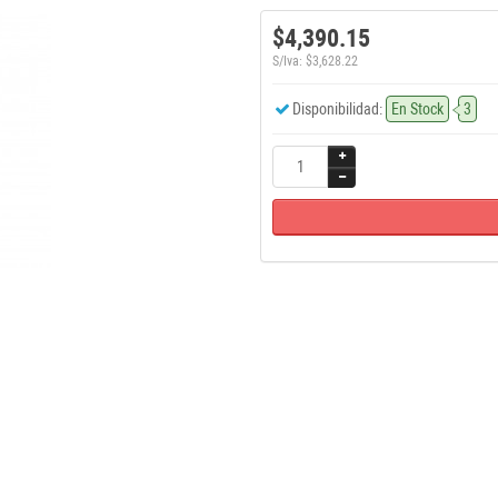
$4,390.15
S/Iva: $3,628.22
Disponibilidad:
En Stock
3