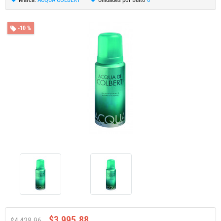
-10 %
$3,995.88
$4,428.96