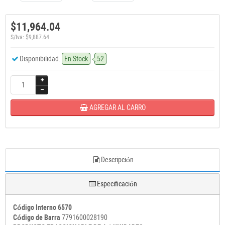
$11,964.04
S/Iva: $9,887.64
Disponibilidad:
En Stock
52
AGREGAR AL CARRO
Descripción
Especificación
Código Interno 6570
Código de Barra
7791600028190