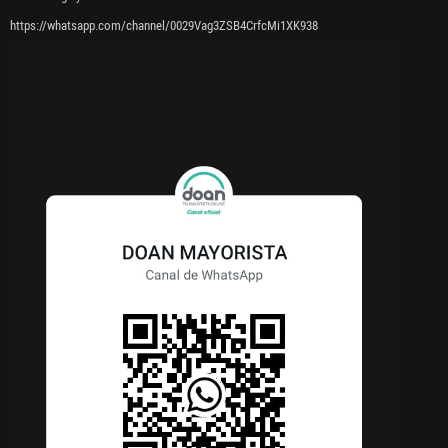
https://whatsapp.com/channel/0029Vag3ZSB4CrfcMi1XK938