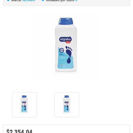
$2,354.04