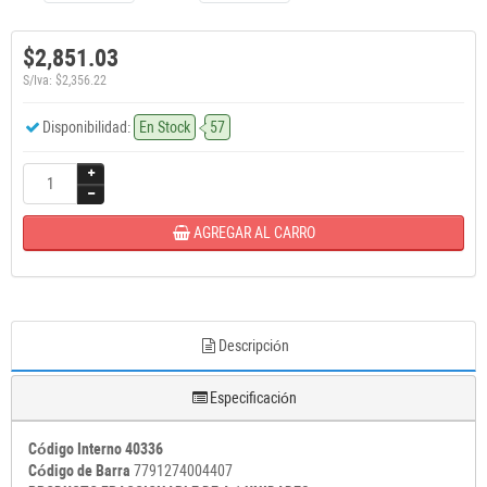
$2,851.03
S/Iva: $2,356.22
Disponibilidad:
En Stock
57
AGREGAR AL CARRO
Descripción
Especificación
Código Interno 40336
Código de Barra
7791274004407