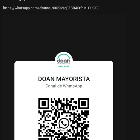
https://whatsapp.com/channel/0029Vag3ZSB4CrfcMi1XK938