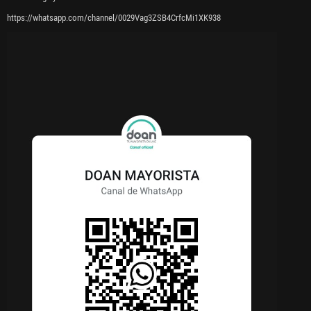
https://whatsapp.com/channel/0029Vag3ZSB4CrfcMi1XK938