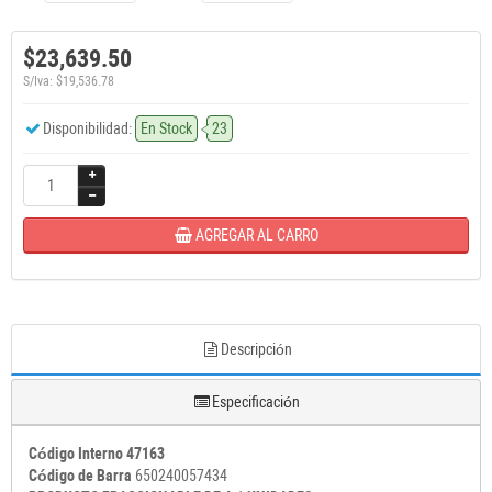
$23,639.50
S/Iva: $19,536.78
Disponibilidad:
En Stock
23
AGREGAR AL CARRO
Descripción
Especificación
Código Interno 47163
Código de Barra
650240057434