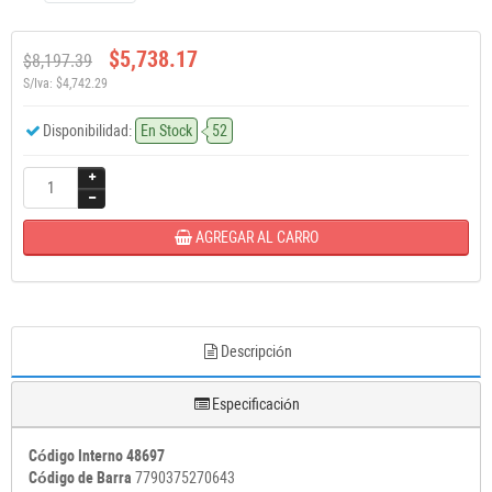
$5,738.17
$8,197.39
S/Iva: $4,742.29
Disponibilidad:
En Stock
52
AGREGAR AL CARRO
Descripción
Especificación
Código Interno 48697
Código de Barra
7790375270643