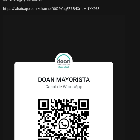
https://whatsapp.com/channel/0029Vag3ZSB4CrfcMi1XK938