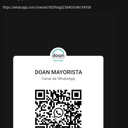
https://whatsapp.com/channel/0029Vag3ZSB4CrfcMi1XK938