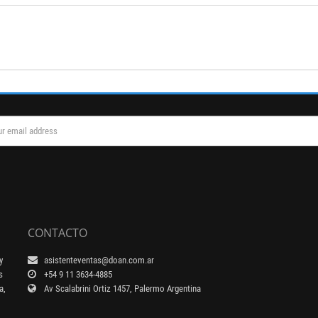
CONTACTO
y
asistenteventas@doan.com.ar
s
+54 9 11 3634-4885
a,
Av Scalabrini Ortiz 1457, Palermo Argentina