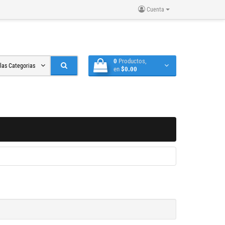
Cuenta
0
Productos,
 las Categorias
en
$0.00