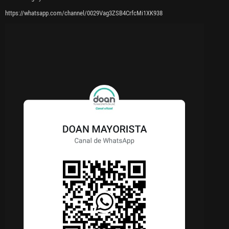
https://whatsapp.com/channel/0029Vag3ZSB4CrfcMi1XK938