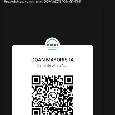
https://whatsapp.com/channel/0029Vag3ZSB4CrfcMi1XK938