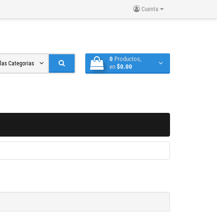
Cuenta
0
Productos,
 las Categorias
en
$0.00