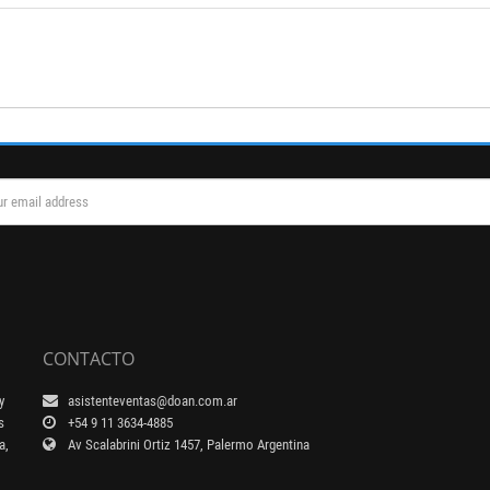
CONTACTO
y
asistenteventas@doan.com.ar
s
+54 9 11 3634-4885
a,
Av Scalabrini Ortiz 1457, Palermo Argentina