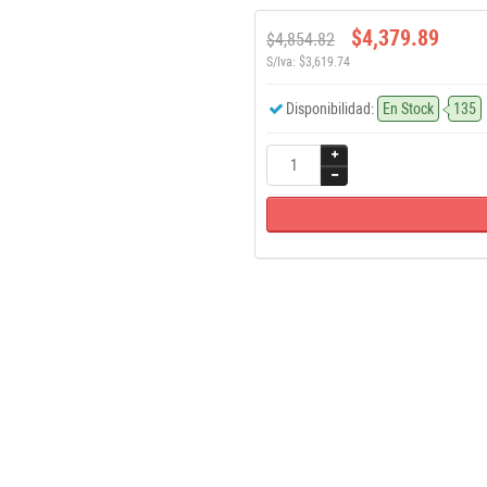
$4,379.89
$4,854.82
S/Iva: $3,619.74
Disponibilidad:
En Stock
135