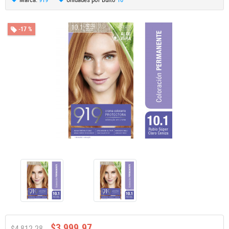
-17 %
$3,999.97
$4,812.28