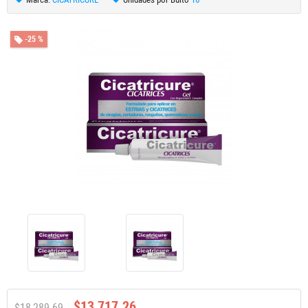
-25 %
$13,717.26
$18,289.69