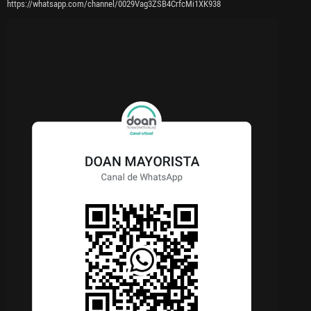
https://whatsapp.com/channel/0029Vag3ZSB4CrfcMi1XK938