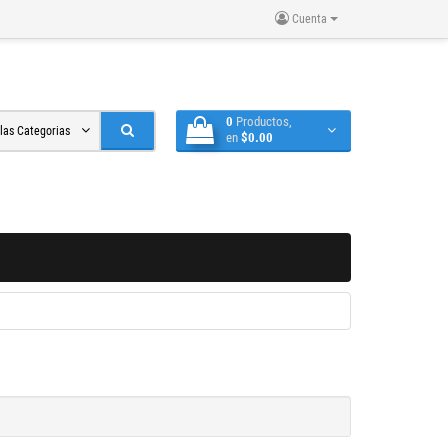
Cuenta
0
Productos,
 las Categorias
en
$0.00