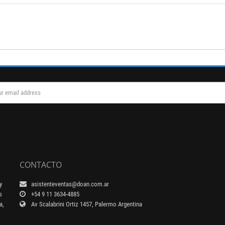
CONTACTO
y
asistenteventas@doan.com.ar
s
+54 9 11 3634-4885
a,
Av Scalabrini Ortiz 1457, Palermo Argentina