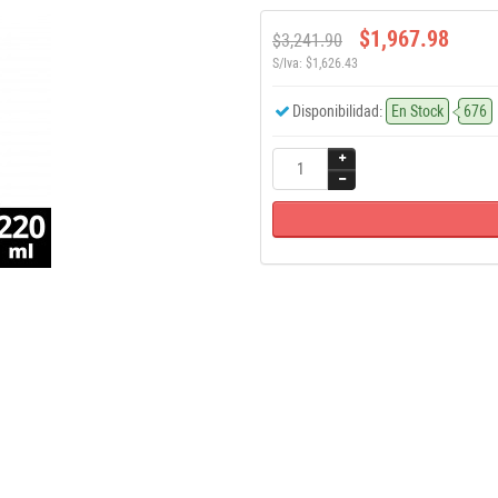
$1,967.98
$3,241.90
S/Iva: $1,626.43
Disponibilidad:
En Stock
676