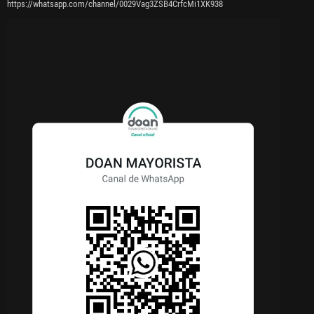
https://whatsapp.com/channel/0029Vag3ZSB4CrfcMi1XK938