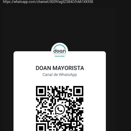
https://whatsapp.com/channel/0029Vag3ZSB4CrfcMi1XK938