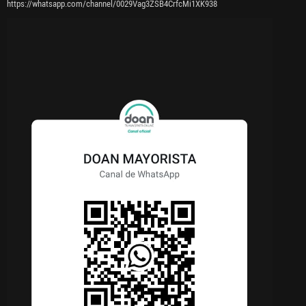
https://whatsapp.com/channel/0029Vag3ZSB4CrfcMi1XK938