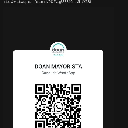
https://whatsapp.com/channel/0029Vag3ZSB4CrfcMi1XK938