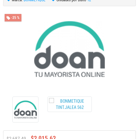
-25 %
$2,015.62
$2,687.49