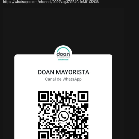
https://whatsapp.com/channel/0029Vag3ZSB4CrfcMi1XK938