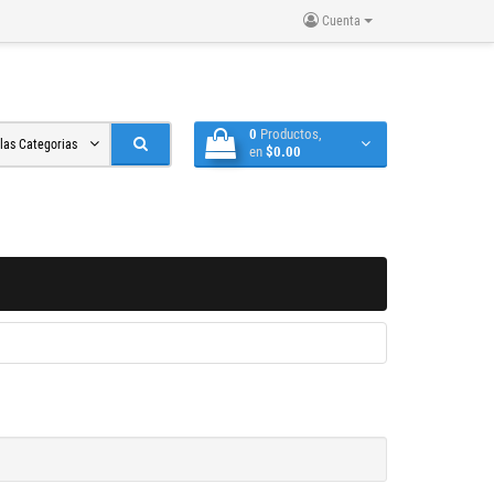
Cuenta
0
Productos,
 las Categorias
en
$0.00