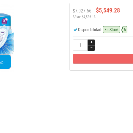
$5,549.28
$7,927.56
S/Iva: $4,586.18
Disponibilidad:
En Stock
6