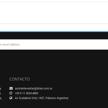
CONTACTO
y
asistenteventas@doan.com.ar
s
+54 9 11 3634-4885
a,
Av Scalabrini Ortiz 1457, Palermo Argentina