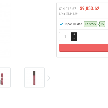
$9,853.62
$14,076.62
S/Iva: $8,143.49
Disponibilidad:
En Stock
35