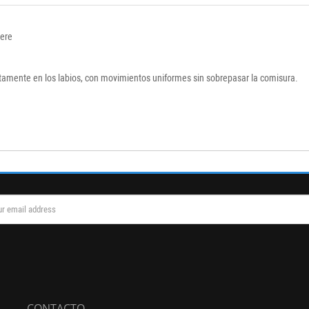
iere
ectamente en los labios, con movimientos uniformes sin sobrepasar la comisura.
CONTACTO