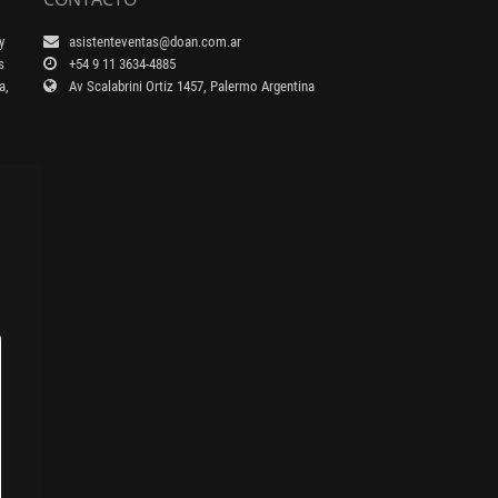
y
asistenteventas@doan.com.ar
s
+54 9 11 3634-4885
a,
Av Scalabrini Ortiz 1457, Palermo Argentina