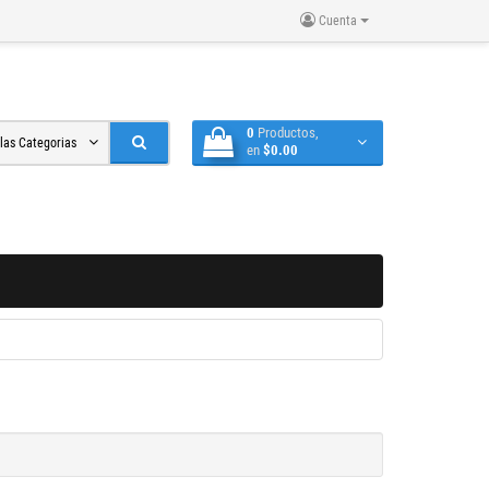
Cuenta
0
Productos,
 las Categorias
en
$0.00