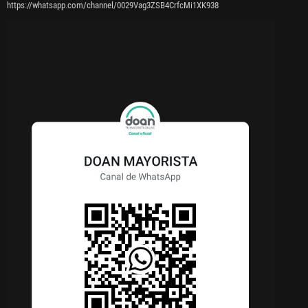
https://whatsapp.com/channel/0029Vag3ZSB4CrfcMi1XK938