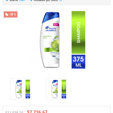
-30 %
$7,726.67
$11,038.10