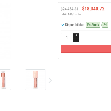
$18,340.72
$24,454.31
S/Iva: $15,157.62
Disponibilidad:
En Stock
24