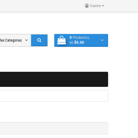
Cuenta
0
Productos,
 las Categorias
en
$0.00