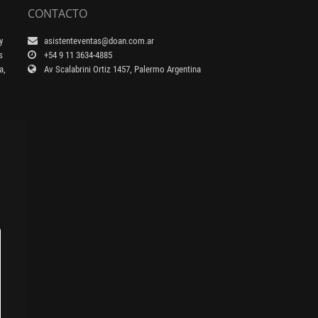
CONTACTO
y
asistenteventas@doan.com.ar
s
+54 9 11 3634-4885
a,
Av Scalabrini Ortiz 1457, Palermo Argentina