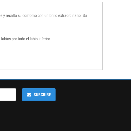
s y resalta su contorno con un brillo extraordinario. Su
labios por todo el labio inferior.
SUBCRIBE