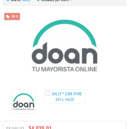
-50 %
$4,020.01
$8,040.03