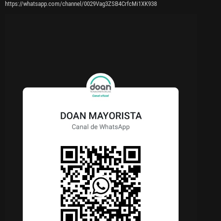
https://whatsapp.com/channel/0029Vag3ZSB4CrfcMi1XK938